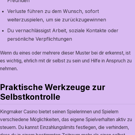
Freunden
Verluste führen zu dem Wunsch, sofort
weiterzuspielen, um sie zurückzugewinnen
Du vernachlässigst Arbeit, soziale Kontakte oder
persönliche Verpflichtungen
Wenn du eines oder mehrere dieser Muster bei dir erkennst, ist
es wichtig, ehrlich mit dir selbst zu sein und Hilfe in Anspruch zu
nehmen.
Praktische Werkzeuge zur
Selbstkontrolle
Kingmaker Casino bietet seinen Spielerinnen und Spielern
verschiedene Möglichkeiten, das eigene Spielverhalten aktiv zu
steuern. Du kannst Einzahlungslimits festlegen, die verhindern,