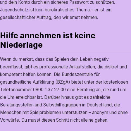
und dein Konto durch ein sicheres Passwort zu schützen.
Jugendschutz ist kein bürokratisches Thema – er ist ein
gesellschaftlicher Auftrag, den wir ernst nehmen.
Hilfe annehmen ist keine
Niederlage
Wenn du merkst, dass das Spielen dein Leben negativ
beeinflusst, gibt es professionelle Anlaufstellen, die diskret und
kompetent helfen können. Die Bundeszentrale für
gesundheitliche Aufklärung (BZgA) bietet unter der kostenlosen
Telefonnummer 0800 1 37 27 00 eine Beratung an, die rund um
die Uhr erreichbar ist. Darüber hinaus gibt es zahlreiche
Beratungsstellen und Selbsthilfegruppen in Deutschland, die
Menschen mit Spielproblemen unterstützen – anonym und ohne
Vorwürfe. Du musst diesen Schritt nicht alleine gehen.