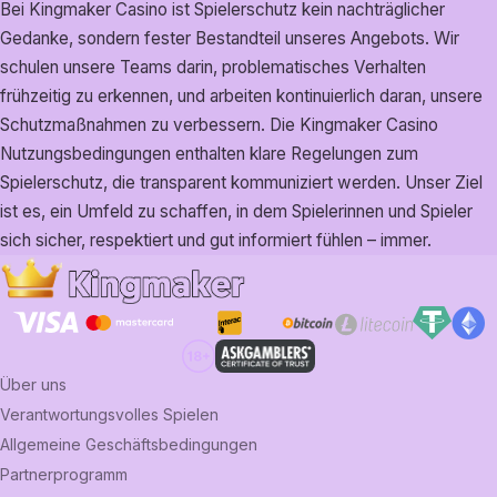
Bei Kingmaker Casino ist Spielerschutz kein nachträglicher
Gedanke, sondern fester Bestandteil unseres Angebots. Wir
schulen unsere Teams darin, problematisches Verhalten
frühzeitig zu erkennen, und arbeiten kontinuierlich daran, unsere
Schutzmaßnahmen zu verbessern. Die Kingmaker Casino
Nutzungsbedingungen enthalten klare Regelungen zum
Spielerschutz, die transparent kommuniziert werden. Unser Ziel
ist es, ein Umfeld zu schaffen, in dem Spielerinnen und Spieler
sich sicher, respektiert und gut informiert fühlen – immer.
Über uns
Verantwortungsvolles Spielen
Allgemeine Geschäftsbedingungen
Partnerprogramm