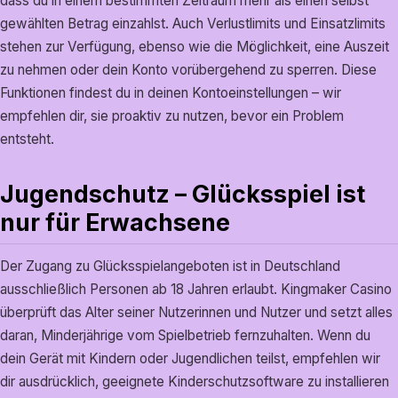
dass du in einem bestimmten Zeitraum mehr als einen selbst
gewählten Betrag einzahlst. Auch Verlustlimits und Einsatzlimits
stehen zur Verfügung, ebenso wie die Möglichkeit, eine Auszeit
zu nehmen oder dein Konto vorübergehend zu sperren. Diese
Funktionen findest du in deinen Kontoeinstellungen – wir
empfehlen dir, sie proaktiv zu nutzen, bevor ein Problem
entsteht.
Jugendschutz – Glücksspiel ist
nur für Erwachsene
Der Zugang zu Glücksspielangeboten ist in Deutschland
ausschließlich Personen ab 18 Jahren erlaubt. Kingmaker Casino
überprüft das Alter seiner Nutzerinnen und Nutzer und setzt alles
daran, Minderjährige vom Spielbetrieb fernzuhalten. Wenn du
dein Gerät mit Kindern oder Jugendlichen teilst, empfehlen wir
dir ausdrücklich, geeignete Kinderschutzsoftware zu installieren